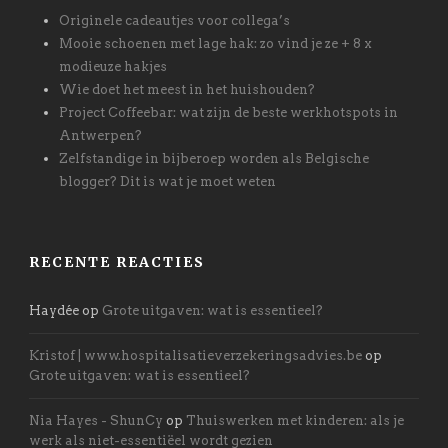
Originele cadeautjes voor collega’s
Mooie schoenen met lage hak: zo vind je ze + 8 x
modieuze hakjes
Wie doet het meest in het huishouden?
Project Coffeebar: wat zijn de beste werkhotspots in
Antwerpen?
Zelfstandige in bijberoep worden als Belgische
blogger? Dit is wat je moet weten
RECENTE REACTIES
Haydée
op
Grote uitgaven: wat is essentieel?
Kristof | www.hospitalisatieverzekeringsadvies.be
op
Grote uitgaven: wat is essentieel?
Nia Hayes - ShunCy
op
Thuiswerken met kinderen: als je
werk als niet-essentiëel wordt gezien