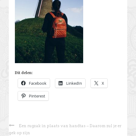
Dit delen:
Facebook
LinkedIn
X
Pinterest
Een rugzak in plaats van handtas – Daarom zul je er
gek op zijn