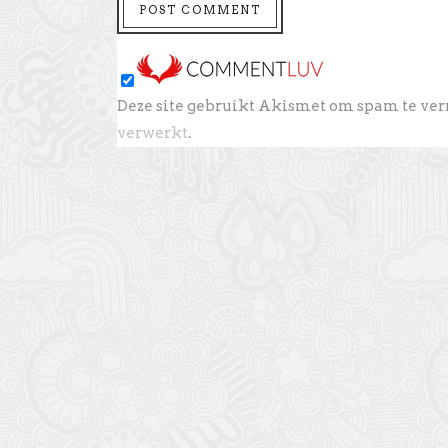
Deze site gebruikt Akismet om spam te ve
verwerkt
.