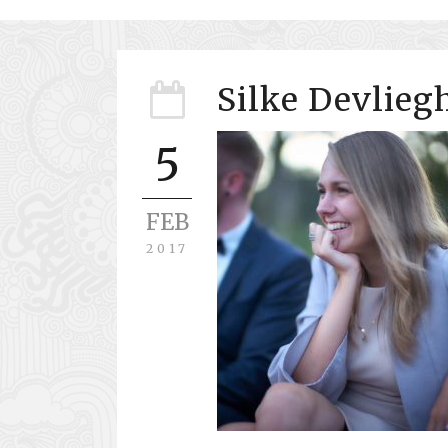
Silke Devlieg
5
FEB
2017