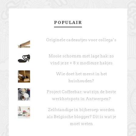
POPULAIR
Originele cadeautjes voor collega’s
Mooie schoenen met lage hak: zo
vind je ze + 8 x modieuze hakjes
Wie doet het meest in het
huishouden?
Project Coffeebar: wat zijn de beste
werkhotspots in Antwerpen?
Zelfstandige in bijberoep worden
als Belgische blogger? Dit is wat je
moet weten