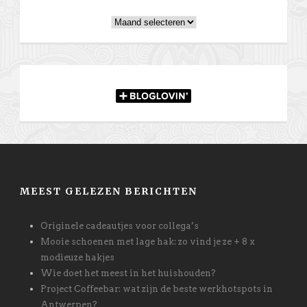
Archieven
MEEST GELEZEN BERICHTEN
Originele cadeautjes voor collega’s
Mooie schoenen met lage hak: zo vind je ze + 8 x
modieuze hakjes
Wie doet het meest in het huishouden?
Project Coffeebar: wat zijn de beste werkhotspots in
Antwerpen?