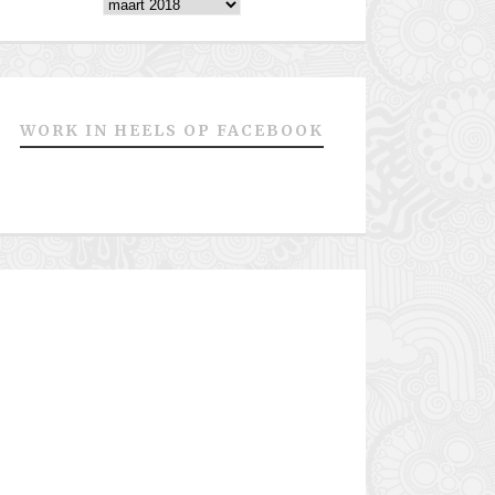
Archieven
WORK IN HEELS OP FACEBOOK