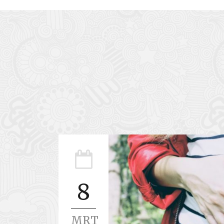
8
MRT