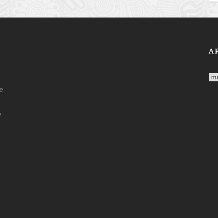
A
Ar
e
?