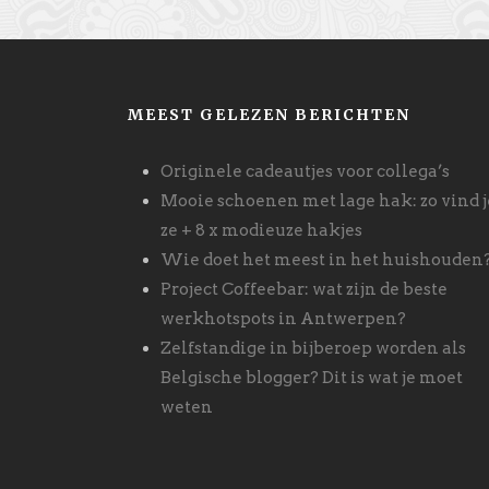
MEEST GELEZEN BERICHTEN
Originele cadeautjes voor collega’s
Mooie schoenen met lage hak: zo vind j
ze + 8 x modieuze hakjes
Wie doet het meest in het huishouden
Project Coffeebar: wat zijn de beste
werkhotspots in Antwerpen?
Zelfstandige in bijberoep worden als
Belgische blogger? Dit is wat je moet
weten