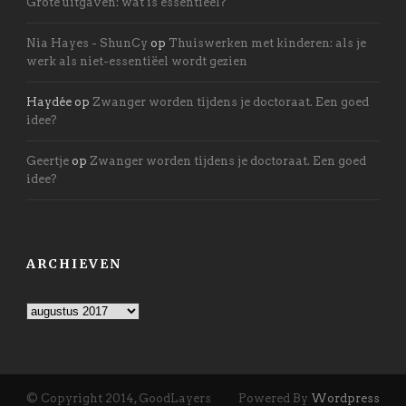
Grote uitgaven: wat is essentieel?
Nia Hayes - ShunCy
op
Thuiswerken met kinderen: als je
werk als niet-essentiëel wordt gezien
Haydée
op
Zwanger worden tijdens je doctoraat. Een goed
idee?
Geertje
op
Zwanger worden tijdens je doctoraat. Een goed
idee?
ARCHIEVEN
Archieven
© Copyright 2014, GoodLayers
Powered By
Wordpress